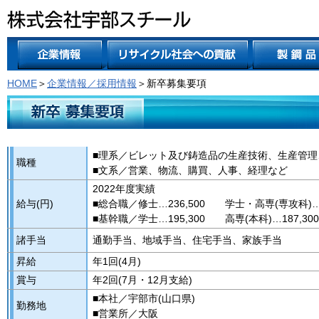
HOME
＞
企業情報／採用情報
＞新卒募集要項
■理系／ビレット及び鋳造品の生産技術、生産管
職種
■文系／営業、物流、購買、人事、経理など
2022年度実績
給与(円)
■総合職／修士…236,500 学士・高専(専攻科)…2
■基幹職／学士…195,300 高専(本科)…187,30
諸手当
通勤手当、地域手当、住宅手当、家族手当
昇給
年1回(4月)
賞与
年2回(7月・12月支給)
■本社／宇部市(山口県)
勤務地
■営業所／大阪