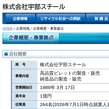
HOME
＞企業情報／企業概要・事業拠点
株式会社宇部スチール
商 号
高品質ビレットの製造・販売
事業内容
鋳造品の製造・販売
1989年 3月 17日
営業開始日
1億円
資本金
264名(2026年7月1日時点就業人
従業員