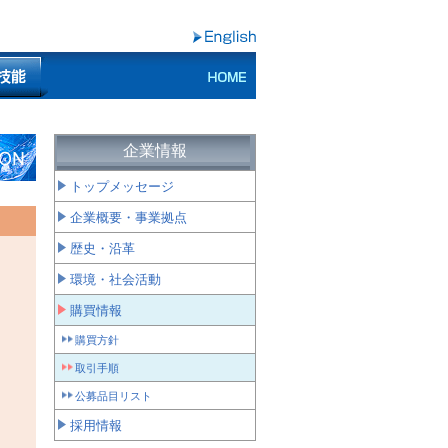
企業情報
トップメッセージ
企業概要・事業拠点
歴史・沿革
環境・社会活動
購買情報
購買方針
取引手順
公募品目リスト
採用情報